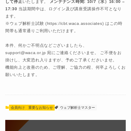
して停止
いたします。
メンテナンス時間: 10/7（水）16:00 –
17:30
当該期間中は、ログイン及び講座受講操作不可となり
ます。
※ウェブ解析士試験 (https://cbt.waca.associates) はこの時
間帯も通常通りご利用いただけます。
本件、何かご不明点などございましたら、
support@waca.or.jp 宛にご連絡くださいませ。 ご不便をお
掛けし、大変恐れ入りますが、予めご了承くださいませ。
機能向上と改善のため、ご理解、ご協力の程、何卒よろしくお
願いいたします。
会員向け
重要なお知らせ
ウェブ解析士マスター