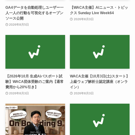
GA4データを自動処理しユーザー一
【WACA主催】AIニュース・トピッ
人一人の行動を可視化するオープン
クス Sunday Live Week64
ソース公開
2026年8月3日
2026年8月5日
【2026年10月 生成AIパスポート試
WACA主催【10月3日(土)スタート】
験】WACA団体受験のご案内【通常
上級ウェブ解析士認定講座（オンラ
費用から20%引き】
イン）
2026年8月3日
2026年8月3日