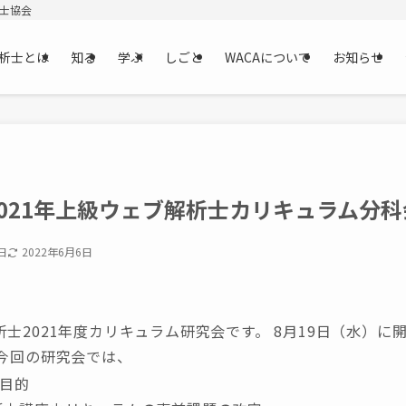
析士協会
析士とは
知る
学ぶ
しごと
WACAについて
お知らせ
2021年上級ウェブ解析士カリキュラム分科
日
2022年6月6日
士2021年度カリキュラム研究会です。 8月19日（水）に
 今回の研究会では、
目的