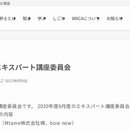
析士協会
析士とは
知る
学ぶ
しごと
WACAについて
お知らせ
エキスパート講座委員会
日
2022年6月6日
座委員会です。 2020年度6月度のエキスパート講座委員
の内容
Mtame株式会社様、bow now）