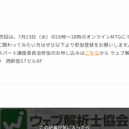
8:00 次回は、7月15日（水）の16時～18時のオンラインMT
に関わってみたい方はぜひ以下より参加登録をお願いします
キスパート講座委員会参加のお申し込みは
こちら
から ウェブ
9 西新宿STビル6F
この記事が気に入ったら