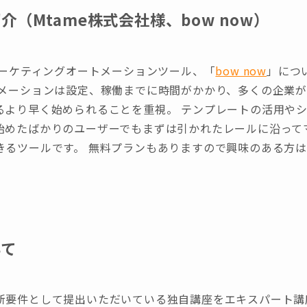
（Mtame株式会社様、bow now）
マーケティングオートメーションツール、「
bow now
」につ
トメーションは設定、稼働までに時間がかかり、多くの企業
るより早く始められることを重視。 テンプレートの活用やシ
始めたばかりのユーザーでもまずは引かれたレールに沿って
きるツールです。 無料プランもありますので興味のある方
いて
新要件として提出いただいている独自講座をエキスパート講