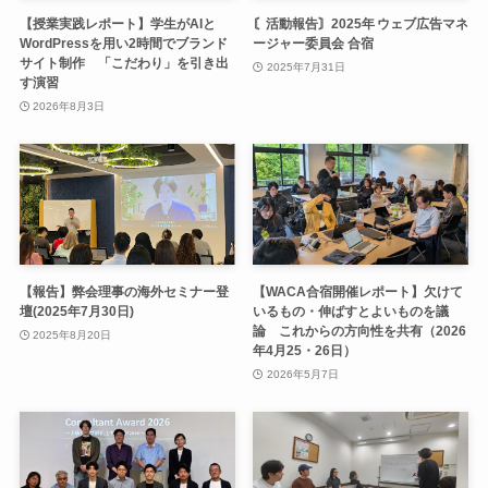
【授業実践レポート】学生がAIと
〘活動報告〙2025年 ウェブ広告マネ
WordPressを用い2時間でブランド
ージャー委員会 合宿
サイト制作 「こだわり」を引き出
2025年7月31日
す演習
2026年8月3日
【報告】弊会理事の海外セミナー登
【WACA合宿開催レポート】欠けて
壇(2025年7月30日)
いるもの・伸ばすとよいものを議
論 これからの方向性を共有（2026
2025年8月20日
年4月25・26日）
2026年5月7日