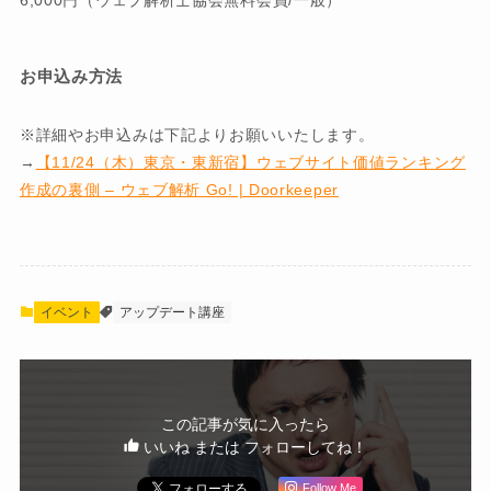
6,000円（ウェブ解析士協会無料会員/一般）
お申込み方法
※詳細やお申込みは下記よりお願いいたします。
→
【11/24（木）東京・東新宿】ウェブサイト価値ランキング
作成の裏側 – ウェブ解析 Go! | Doorkeeper
イベント
アップデート講座
この記事が気に入ったら
いいね または フォローしてね！
Follow Me