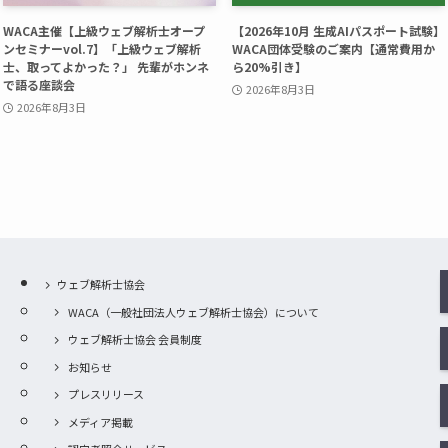
WACA主催【上級ウェブ解析士オープ
【2026年10月 生成AIパスポート試験】
ンセミナーvol.7】「上級ウェブ解析
WACA団体受験のご案内【通常費用か
士、取ってよかった？」 先輩がホンネ
ら20%引き】
で語る座談会
2026年8月3日
2026年8月3日
ウェブ解析士協会
WACA（一般社団法人ウェブ解析士協会）について
ウェブ解析士協会 会員制度
お知らせ
プレスリリース
メディア掲載