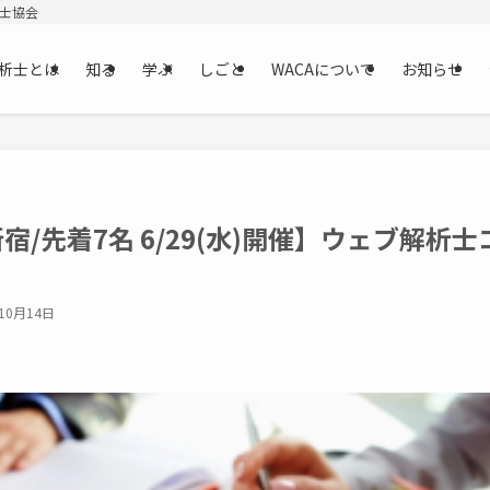
析士協会
析士とは
知る
学ぶ
しごと
WACAについて
お知らせ
宿/先着7名 6/29(水)開催】ウェブ解析
10月14日