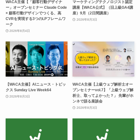
WACA主催【「顧客行動デザイナ
マーケティングテクノロジスト認定
ー」オープンセミナー Claude Code
講座【WACA公式】（旧上級GA4講
× 顧客行動デザインでつくる、高
座）9月（2日間講座）
CVRを実現する3つのLPフレームワ
2026年8月3日
ーク
2026年8月4日
【WACA主催】AIニュース・トピッ
WACA主催【上級ウェブ解析士オー
クス Sunday Live Week64
プンセミナーvol.7】「上級ウェブ解
析士、取ってよかった？」 先輩がホ
2026年8月3日
ンネで語る座談会
2026年8月3日