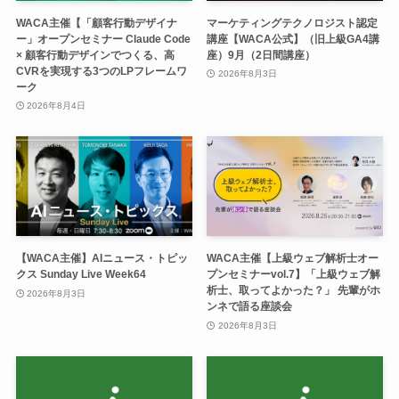
WACA主催【「顧客行動デザイナ
マーケティングテクノロジスト認定
ー」オープンセミナー Claude Code
講座【WACA公式】（旧上級GA4講
× 顧客行動デザインでつくる、高
座）9月（2日間講座）
CVRを実現する3つのLPフレームワ
2026年8月3日
ーク
2026年8月4日
【WACA主催】AIニュース・トピッ
WACA主催【上級ウェブ解析士オー
クス Sunday Live Week64
プンセミナーvol.7】「上級ウェブ解
析士、取ってよかった？」 先輩がホ
2026年8月3日
ンネで語る座談会
2026年8月3日