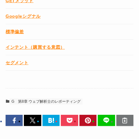
GETメソッド
Googleシグナル
標準偏差
インテント（購買する意図）
セグメント
G
第8章 ウェブ解析士のレポーティング