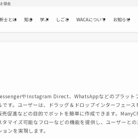
析士協会
析士とは
知る
学ぶ
しごと
WACAについて
お知らせ
k MessengerやInstagram Direct、WhatsAppなど
ルです。ユーザーは、ドラッグ＆ドロップインターフェース
売促進などの目的でボットを簡単に作成できます。ManyC
スタマイズ可能なフローなどの機能を提供し、ユーザーとの
ションを実現します。