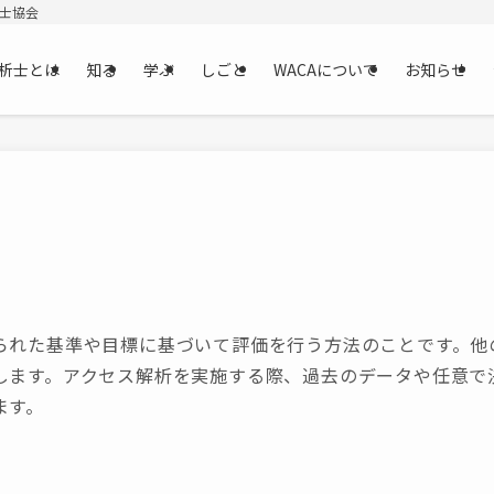
析士協会
析士とは
知る
学ぶ
しごと
WACAについて
お知らせ
られた基準や目標に基づいて評価を行う方法のことです。他
します。アクセス解析を実施する際、過去のデータや任意で
ます。