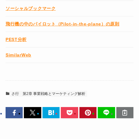
ソーシャルブックマーク
飛行機の中のパイロット（Pilot-in-the-plane）の原則
PEST分析
SimilarWeb
さ行
第2章 事業戦略とマーケティング解析