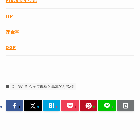
PDCAサイクル
ITP
課金率
OGP
O
第1章 ウェブ解析と基本的な指標