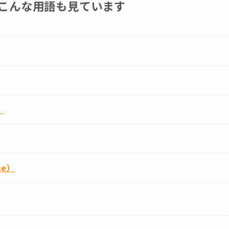
こんな用語も見ています
）
nce）