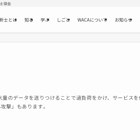
析士協会
析士とは
知る
学ぶ
しごと
WACAについて
お知らせ
大量のデータを送りつけることで過負荷をかけ、サービスを
S攻撃」もあります​。