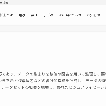
析士協会
析士とは
知る
学ぶ
しごと
WACAについて
お知らせ
野であり、データの集まりを数値や図表を用いて整理し、要
つきを示す標準偏差などの統計的指標を計算し、データの特
、データセットの概要を把握し、優れたビジュアライゼーシ