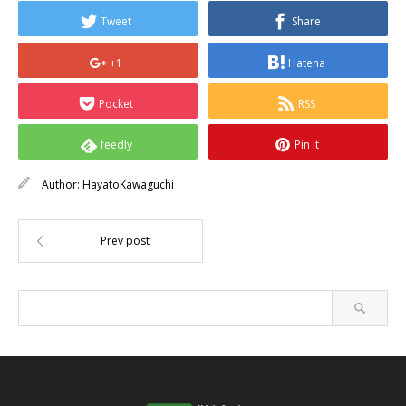
Tweet
Share
+1
Hatena
Pocket
RSS
feedly
Pin it
Author:
HayatoKawaguchi