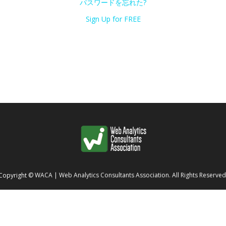
パスワードを忘れた?
Sign Up for FREE
Copyright
©
WACA | Web Analytics Consultants Association
. All Rights Reserved