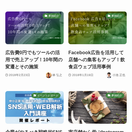
事例紹介
事例紹介
広告費0円でもツールの活
Facebook広告を活用して
用で売上アップ！10年間の
店舗への集客もアップ！飲
変遷とその施策
食店ウェブ活用事例
2018年2月23日
林 弘之
2018年1月19日
小池 正也
イベントレポート
事例紹介