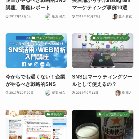
企業がやるべき戦略的SNS
実店舗から学ぶInstagram
講座、開催レポート
マーケティング事例10選
2017年12月6日
稲葉 修久
2017年10月23日
益子 貴寛
ウェブ活用のヒント
ウェブ解析士のキャリア
今からでも遅くない！企業
SNSはマーケティングツー
がやるべき戦略的SNS
ルとして使えるの？
2017年10月20日
稲葉 修久
2017年9月11日
積 高之
事例紹介
ウェブ活用のヒント