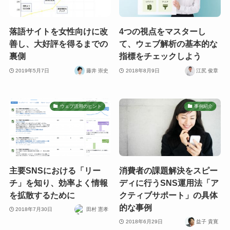
落語サイトを女性向けに改
4つの視点をマスターし
善し、大好評を得るまでの
て、ウェブ解析の基本的な
裏側
指標をチェックしよう
2019年5月7日
藤井 崇史
2018年8月9日
江尻 俊章
ウェブ活用のヒント
事例紹介
主要SNSにおける「リー
消費者の課題解決をスピー
チ」を知り、効率よく情報
ディに行うSNS運用法「ア
を拡散するために
クティブサポート」の具体
的な事例
2018年7月30日
田村 憲孝
2018年6月29日
益子 貴寛