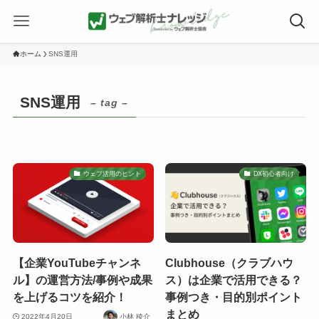
ホーム
SNS運用
SNS運用
– tag –
ウェブ活用のヒント
DX初心者向け
【企業YouTubeチャンネ
Clubhouse（クラブハウ
ル】の運営方法/事例や成果
ス）は企業で活用できる？
を上げるコツを紹介！
事例つき・目的別ポイント
まとめ
2022年4月20日
小林 稜介