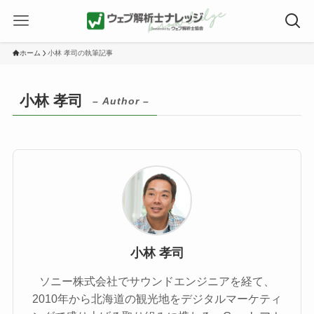
ホーム
小林 孝司の執筆記事
小林 孝司
– Author –
小林 孝司
ソニー株式会社でサウンドエンジニアを経て、
2010年から北海道の観光地をデジタルマーケティ