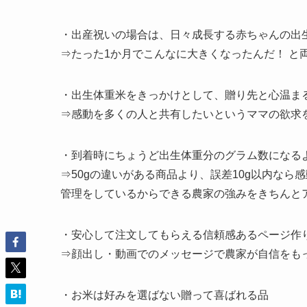
・出産祝いの場合は、日々成長する赤ちゃんの出
⇒たった1か月でこんなに大きくなったんだ！ と
・出生体重米をきっかけとして、贈り先と心温ま
⇒感動を多くの人と共有したいというママの欲求
・到着時にちょうど出生体重分のグラム数になる
⇒50gの違いがある商品より、誤差10g以内なら
管理をしているからできる農家の強みをきちんと
・安心して注文してもらえる信頼感あるページ作
⇒顔出し・動画でのメッセージで農家が自信をも
・お米は好みを選ばない贈って喜ばれる品